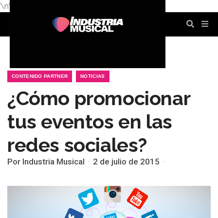
\n
\n
\n
\n
\n
\n
CONTENIDO PARTNER
NOTICIAS
¿Cómo promocionar
tus eventos en las
redes sociales?
Por Industria Musical
2 de julio de 2015