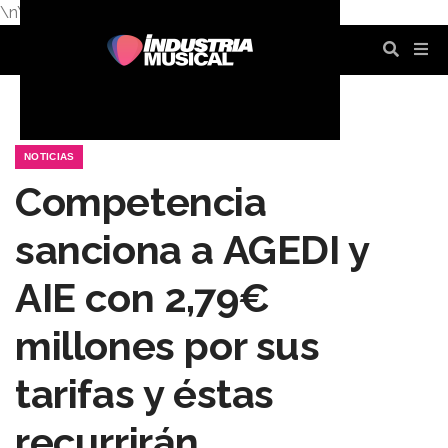
\n
\n
\n
\n
\n
\n
NOTICIAS
Competencia
sanciona a AGEDI y
AIE con 2,79€
millones por sus
tarifas y éstas
recurrirán