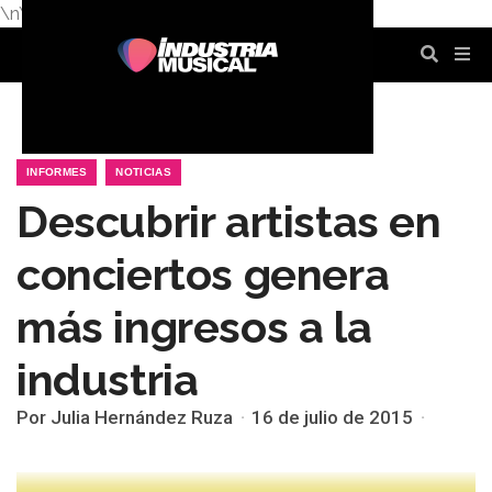
\n
\n
\n
\n
\n
\n
INFORMES
NOTICIAS
Descubrir artistas en
conciertos genera
más ingresos a la
industria
Por Julia Hernández Ruza
16 de julio de 2015