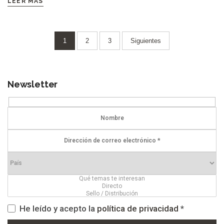
LEER MÁS
Paginación
1
2
3
Siguientes
de
entradas
Newsletter
He leído y acepto la
política de privacidad
*