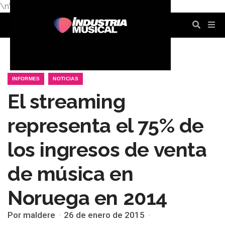
\n
\n
\n
\n
\n
\n
INFORMES
NOTICIAS
El streaming
representa el 75% de
los ingresos de venta
de música en
Noruega en 2014
Por maldere
26 de enero de 2015