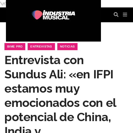
\n
\n
\n
\n
\n
\n
BIME PRO
ENTREVISTAS
NOTICIAS
Entrevista con
Sundus Ali: «en IFPI
estamos muy
emocionados con el
potencial de China,
India y