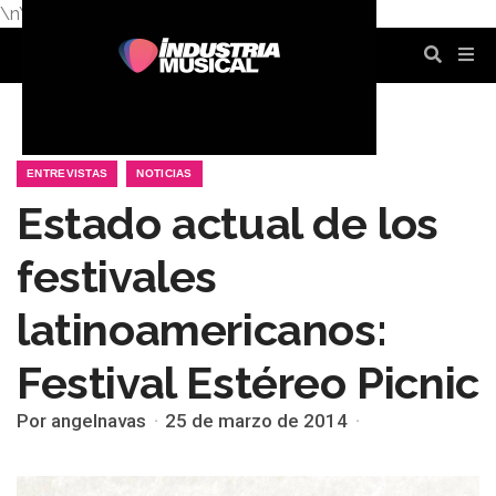
\n
\n
\n
\n
\n
\n
ENTREVISTAS
NOTICIAS
Estado actual de los
festivales
latinoamericanos:
Festival Estéreo Picnic
Por angelnavas
25 de marzo de 2014