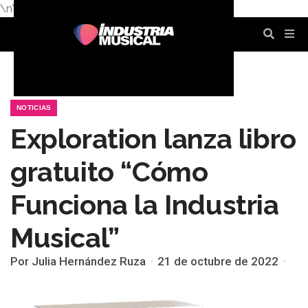
\n
\n
\n
\n
\n
\n
NOTICIAS
Exploration lanza libro
gratuito “Cómo
Funciona la Industria
Musical”
Por Julia Hernández Ruza
21 de octubre de 2022