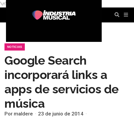
\n
\n
\n
\n
\n
\n
NOTICIAS
Google Search
incorporará links a
apps de servicios de
música
Por maldere
23 de junio de 2014