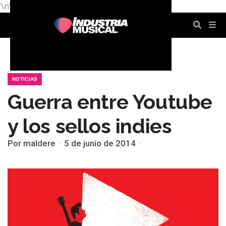
\n
\n
\n
\n
\n
\n
NOTICIAS
Guerra entre Youtube
y los sellos indies
Por maldere
5 de junio de 2014