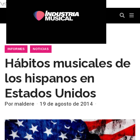
\n
\n
\n
\n
\n
\n
INFORMES
NOTICIAS
Hábitos musicales de
los hispanos en
Estados Unidos
Por maldere
19 de agosto de 2014