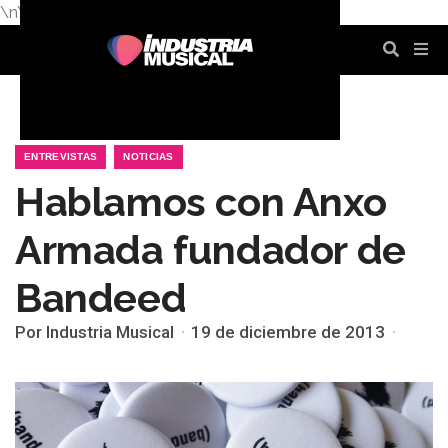
\n
\n
\n
\n
\n
\n
ENTREVISTAS
NOTICIAS
Hablamos con Anxo
Armada fundador de
Bandeed
Por Industria Musical
19 de diciembre de 2013