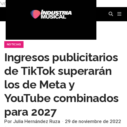
\n
\n
\n
\n
\n
\n
NOTICIAS
Ingresos publicitarios
de TikTok superarán
los de Meta y
YouTube combinados
para 2027
Por Julia Hernández Ruza
29 de noviembre de 2022