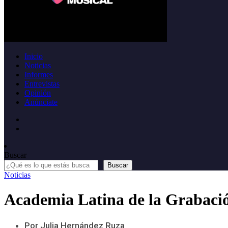
Inicio
Noticias
Informes
Entrevistas
Opinión
Anúnciate
Buscar
Buscar
Noticias
Academia Latina de la Grabación
Por Julia Hernández Ruza