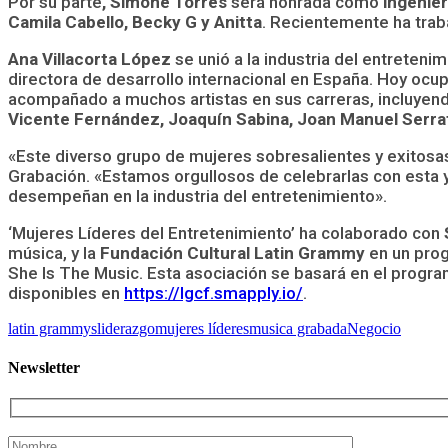
Por su parte
, Simone Torres
será honrada como
ingenier
Camila Cabello, Becky G y Anitta
. Recientemente ha traba
Ana Villacorta López
se unió a la industria del entreten
directora de desarrollo internacional en España. Hoy ocu
acompañado a muchos artistas en sus carreras, incluyen
Vicente Fernández, Joaquín Sabina, Joan Manuel Serrat
«Este diverso grupo de mujeres sobresalientes y exitosas 
Grabación. «Estamos orgullosos de celebrarlas con esta y
desempeñan en la industria del entretenimiento».
‘Mujeres Líderes del Entretenimiento’ ha colaborado con
música, y la
Fundación Cultural Latin Grammy
en un prog
She Is The Music. Esta asociación se basará en el progr
disponibles en
https://lgcf.smapply.io/
.
latin grammys
liderazgo
mujeres líderes
musica grabada
Negocio
Newsletter