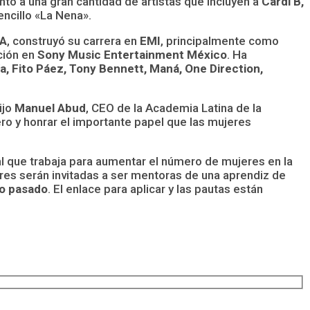
to a una gran cantidad de artistas que incluyen a
Cardi B,
encillo «La Nena».
A
, construyó su carrera en
EMI
, principalmente como
ción en
Sony Music Entertainment México
. Ha
lía, Fito Páez, Tony Bennett, Maná, One Direction,
ijo
Manuel Abud
, CEO de la Academia Latina de la
ro y honrar el importante papel que las mujeres
bal que trabaja para aumentar el número de mujeres en la
es serán invitadas a ser mentoras de una aprendiz de
o pasado
. El enlace para aplicar y las pautas están