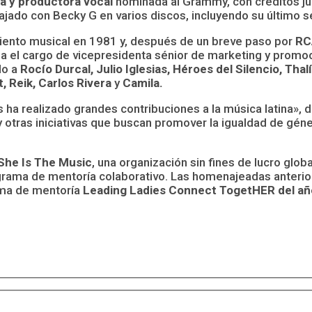
a y productora vocal
nominada al Grammy, con créditos jun
jado con Becky G en varios discos, incluyendo su último s
imiento musical en 1981 y, después de un breve paso por
RC
pa el cargo de vicepresidenta sénior de marketing y promo
do a
Rocío Durcal, Julio Iglesias, Héroes del Silencio, Tha
, Reik, Carlos Rivera
y
Camila.
ha realizado grandes contribuciones a la música latina», d
 otras iniciativas que buscan promover la igualdad de géne
She Is The Music
, una organización sin fines de lucro glo
rama de mentoría colaborativo. Las homenajeadas anterior
ama de mentoría
Leading Ladies Connect TogetHER del añ