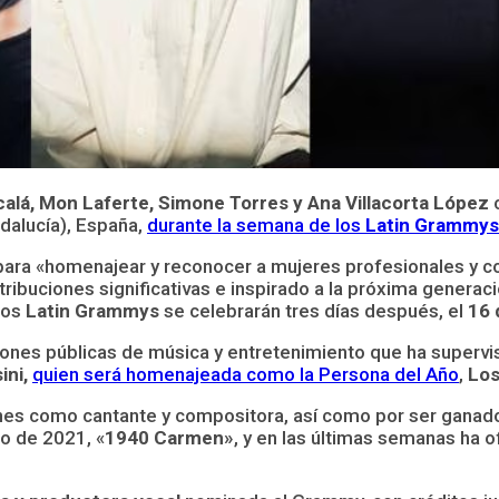
calá, Mon Laferte, Simone Torres y Ana Villacorta López
c
ndalucía), España,
durante la semana de los
Latin Grammys
 para «homenajear y reconocer a mujeres profesionales y co
tribuciones significativas e inspirado a la próxima genera
 los
Latin Grammys
se celebrarán tres días después, el
16 
ciones públicas de música y entretenimiento que ha superv
ini,
quien será homenajeada como la Persona del Año
,
Los
nes como cantante y compositora, así como por ser ganad
o de 2021, «
1940 Carmen»
, y en las últimas semanas ha o