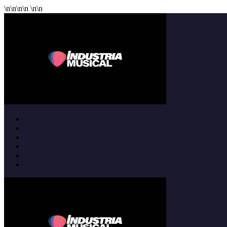
\n
\n
\n
\n
\n
\n