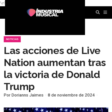
\n
\n
\n
\n
\n
\n
NOTICIAS
Las acciones de Live
Nation aumentan tras
la victoria de Donald
Trump
Por Dorianns Jaimes
8 de noviembre de 2024