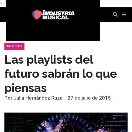
\n
\n
\n
\n
\n
\n
NOTICIAS
Las playlists del
futuro sabrán lo que
piensas
Por Julia Hernández Ruza
27 de julio de 2015