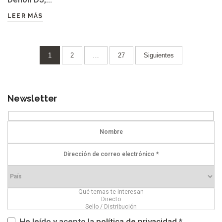
LEER MÁS
Paginación
1
2
…
27
Siguientes
de
entradas
Newsletter
He leído y acepto la
política de privacidad
*