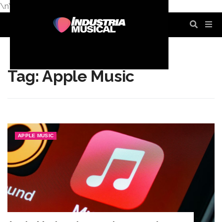
\n
\n
\n
\n
\n
\n
Tag: Apple Music
APPLE MUSIC