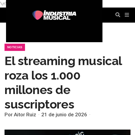
\n
\n
\n
\n
\n
\n
NOTICIAS
El streaming musical
roza los 1.000
millones de
suscriptores
Por Aitor Ruiz
21 de junio de 2026