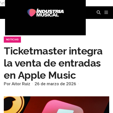
\n
\n
\n
\n
\n
\n
NOTICIAS
Ticketmaster integra
la venta de entradas
en Apple Music
Por Aitor Ruiz
26 de marzo de 2026