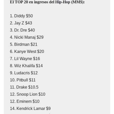
1. Diddy $50 

2. Jay Z $43 

3. Dr. Dre $40

4. Nicki Manaj $29

5. Birdman $21

6. Kanye West $20

7. Lil Wayne $16

8. Wiz Khalifa $14

9. Ludacris $12 

10. Pitbull $11

11. Drake $10.5 

12. Snoop Lion $10

12. Eminem $10 

14. Kendrick Lamar $9 
