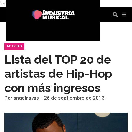
\n
\n
\n
\n
\n
\n
NOTICIAS
Lista del TOP 20 de
artistas de Hip-Hop
con más ingresos
Por angelnavas
26 de septiembre de 2013