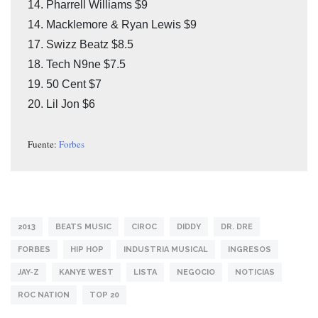
14. Pharrell Williams $9 

14. Macklemore & Ryan Lewis $9 

17. Swizz Beatz $8.5

18. Tech N9ne $7.5 

19. 50 Cent $7

20. Lil Jon $6
Fuente: 
Forbes
2013
BEATS MUSIC
CIROC
DIDDY
DR. DRE
FORBES
HIP HOP
INDUSTRIA MUSICAL
INGRESOS
JAY-Z
KANYE WEST
LISTA
NEGOCIO
NOTICIAS
ROC NATION
TOP 20