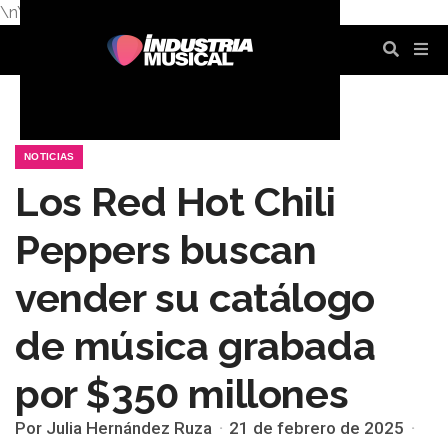
\n
\n
\n
\n
\n
\n
NOTICIAS
Los Red Hot Chili
Peppers buscan
vender su catálogo
de música grabada
por $350 millones
Por Julia Hernández Ruza
21 de febrero de 2025