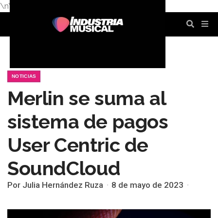
\n
\n
\n
\n
\n
\n
NOTICIAS
Merlin se suma al
sistema de pagos
User Centric de
SoundCloud
Por Julia Hernández Ruza
8 de mayo de 2023