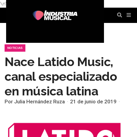
\n
\n
\n
\n
\n
\n
NOTICIAS
Nace Latido Music,
canal especializado
en música latina
Por Julia Hernández Ruza
21 de junio de 2019