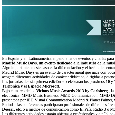
En España y en Latinoamérica el panorama de eventos y charlas para pr
Madrid Music Days, un evento dedicado a la industria de la músi
Algo importante en este caso es la diferenciación y el hecho de centr
Madrid Music Days es un evento de carácter anual que nace con vocació
acogerá diferentes actividades de carácter didáctico, dirigidas a poten
Las jornadas de esta primera edición se celebrarán los próximos
10 y 
Telefónica y el Espacio Microsoft.
Bajo el marco de los
Vicious Music Awards 2013 by Carlsberg
, la
electrónica: MMD Music Business, MMD Communication, MMD Digit
presentada por IED Visual Communication Madrid & Planet Palmer, y vi
En todas las conferencias participarán profesionales de diferentes ár
Deezer, etc
. o a medios de comunicación como El País, Radio 3 o M
Las diferentes actividades estarán abiertas a profesionales y a públi