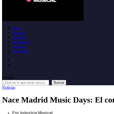
Inicio
Noticias
Informes
Entrevistas
Opinión
Anúnciate
Buscar
Buscar
Noticias
Nace Madrid Music Days: El cono
Por Industria Musical