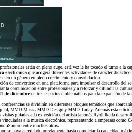
ofesionales están en pleno auge, está vez le ha tocado el turno a la cap
ca electrónica
que acogerá diferentes actividades de carácter didáctico 
arse en un género en pleno crecimiento y consolidación.
n de convertirse en una plataforma para impulsar el desarrollo del sec
ciar la comunicación entre profesionales y a reforzar y difundir la cultu
11 de diciembre
en tres espacios emblemáticos para la expansión de la c
s conferencias se dividirán en diferentes bloques temáticos que abarcará
al, MMD Music, MMD Design y MMD Today. Además esta edición cue
sitas guiadas a la exposición del artista japonés Ryoji Ikeda desarrol
eas vinculadas a la música electrónica, representando a empresas como
Co
ondoSonoro entre muchos otros.
co que se haya acreditado previamente hasta completar la capacidad máx