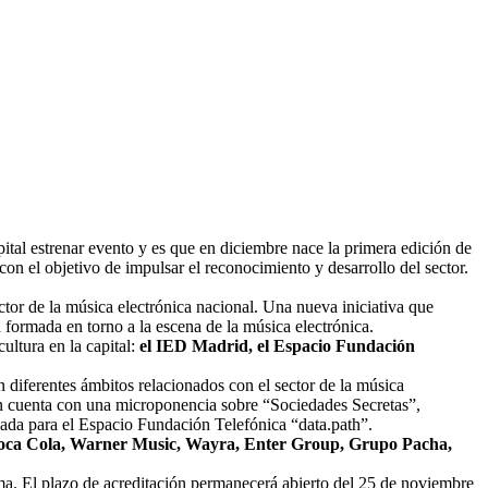
ital estrenar evento y es que en diciembre nace la primera edición de
con el objetivo de impulsar el reconocimiento y desarrollo del sector.
tor de la música electrónica nacional. Una nueva iniciativa que
ra formada en torno a la escena de la música electrónica.
ultura en la capital:
el IED Madrid, el Espacio Fundación
n diferentes ámbitos relacionados con el sector de la música
nta con una microponencia sobre “Sociedades Secretas”,
lada para el Espacio Fundación Telefónica “data.path”.
ca Cola, Warner Music, Wayra, Enter Group, Grupo Pacha,
ima. El plazo de acreditación permanecerá abierto del 25 de noviembre