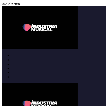
\n
\n
\n
\n
\n
\n