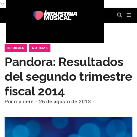
\n
\n
\n
\n
\n
\n
INFORMES
NOTICIAS
Pandora: Resultados
del segundo trimestre
fiscal 2014
Por maldere
26 de agosto de 2013