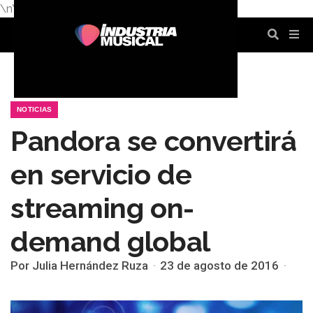
\n
\n
\n
\n
\n
\n
NOTICIAS
Pandora se convertirá
en servicio de
streaming on-
demand global
Por Julia Hernández Ruza
23 de agosto de 2016