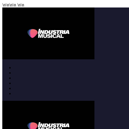
\n
\n
\n
\n
\n
\n