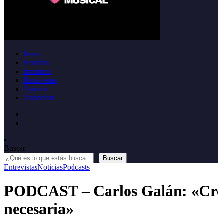
Inicio
Noticias
Informes
Entrevistas
Opinión
Anúnciate
Buscar
Buscar
Entrevistas
Noticias
Podcasts
PODCAST – Carlos Galán: «Creo q
necesaria»