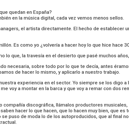
s que quedan en España?
bién en la música digital, cada vez vemos menos sellos.
gers, el artista directamente. El hecho de establecer un s
millón. Es como yo ¿volvería a hacer hoy lo que hice hace 3
lo que, la travesía en el desierto que pasé muchos años,
iendo necesaria, sobre todo por lo que te decía, antes ér
amos de hacer lo mismo, y aplicarlo a nuestro trabajo.
uestra experiencia en el sector. Yo siempre se los digo a 
 me voy a montar en la barca y que voy a remar con dos re
lo compañía discográfica, llámalos productores musicales, 
 saben hacer lo que hacen, que lo hacen muy bien, que es to
e puso de moda lo de los autoproducidos, que al final no 
ractual.