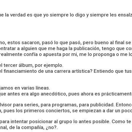
que la verdad es que yo siempre lo digo y siempre les ensa
eno, estos sacaron, pasó lo que pasó, pero bueno al final s
ontratar a alguien que me haga la publicación, tengo que co
i realmente confía o apuesta por mi, me lo proponga o me lo
el tercer álbum, por ejemplo.
financiamiento de una carrera artística? Entiendo que tus p
jamos en varias líneas.
que antes era algo anecdótico, pues ahora es prácticamente
sor para series, para programas, para publicidad. Entonce
, pues los primeros conciertos, se empiezan a dar un poco
ra intentar posicionar al grupo lo antes posible. Como te
nal, de la compañía, ¿no?.