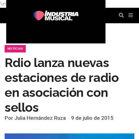
\n
\n
\n
\n
\n
\n
NOTICIAS
Rdio lanza nuevas
estaciones de radio
en asociación con
sellos
Por Julia Hernández Ruza
9 de julio de 2015