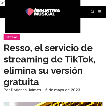
\n
\n
\n
\n
\n
\n
NOTICIAS
Resso, el servicio de
streaming de TikTok,
elimina su versión
gratuita
Por Dorianns Jaimes
5 de mayo de 2023