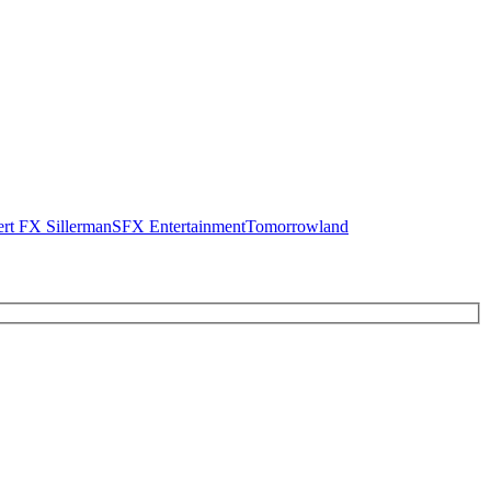
rt FX Sillerman
SFX Entertainment
Tomorrowland