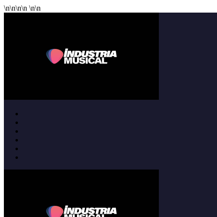
\n
\n
\n
\n
\n
\n