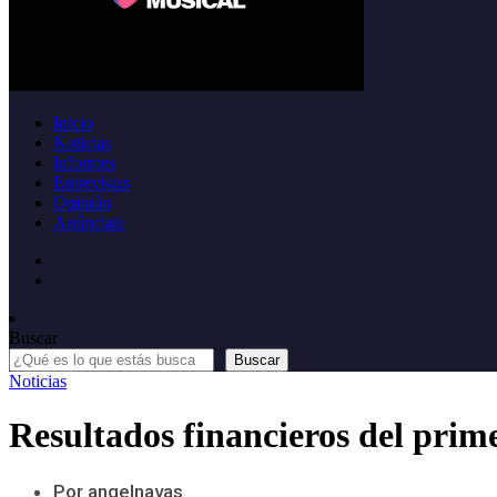
Inicio
Noticias
Informes
Entrevistas
Opinión
Anúnciate
Buscar
Buscar
Noticias
Resultados financieros del pri
Por angelnavas