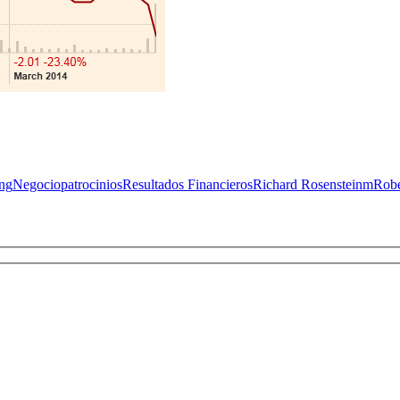
ng
Negocio
patrocinios
Resultados Financieros
Richard Rosensteinm
Robe