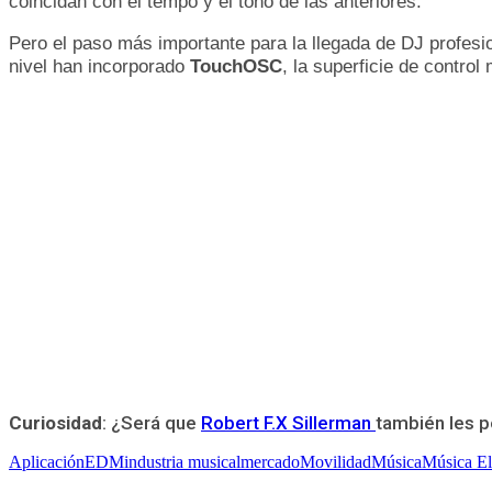
coincidan con el tempo y el tono de las anteriores.
Pero el paso más importante para la llegada de DJ profesi
nivel han incorporado
TouchOSC
, la superficie de contr
Curiosidad
: ¿Será que
Robert F.X Sillerman
también les p
Aplicación
EDM
industria musical
mercado
Movilidad
Música
Música El