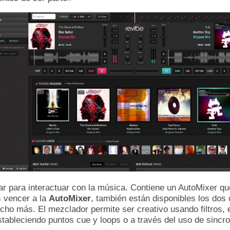
zar para interactuar con la música. Contiene un AutoMixer q
s vencer a la
AutoMixer
, también están disponibles los do
cho más. El mezclador permite ser creativo usando filtros, 
tableciendo puntos cue y loops o a través del uso de sincron