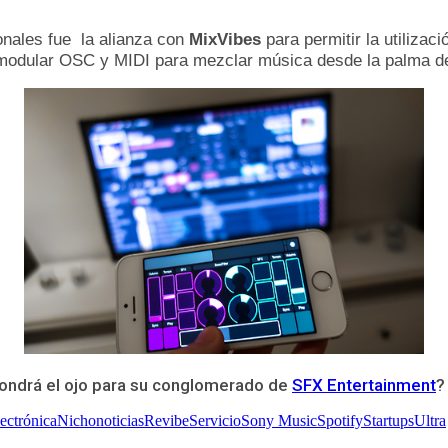
onales fue la alianza con
MixVibes
para permitir la utilizaci
ol modular OSC y MIDI para mezclar música desde la palma 
ondrá el ojo para su conglomerado de
SFX Entertainment
?
ectrónica
Nicho
noticias
Revibe
Servicio
Sony Music
Spotify
Startups
Ultra