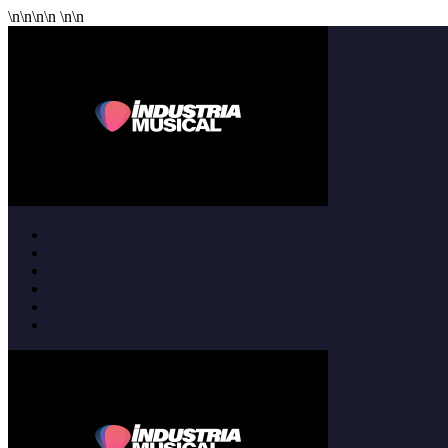
\n
\n
\n
\n
\n
\n