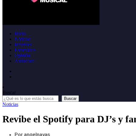
Inicio
Noticias
Informes
Entrevistas
Opinión
Anúnciate
Buscar
Buscar
Noticias
Revibe el Spotify para DJ’s y fa
Por angelnavas