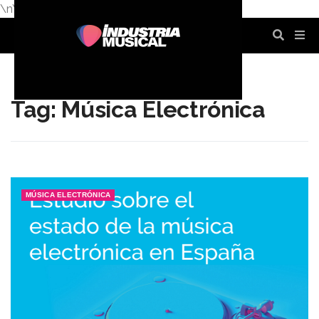
\n
\n
\n
\n
\n
\n
Tag: Música Electrónica
MÚSICA ELECTRÓNICA