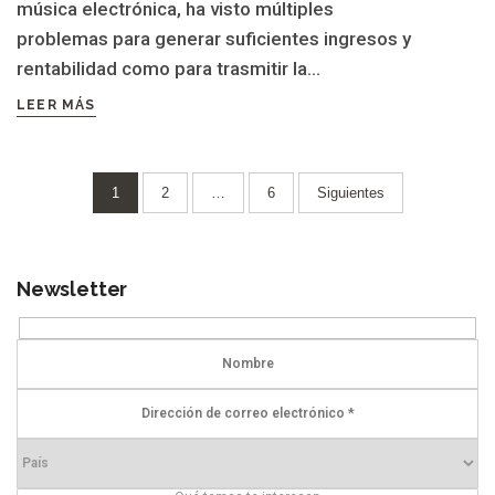
música electrónica, ha visto múltiples
problemas para generar suficientes ingresos y
rentabilidad como para trasmitir la...
LEER MÁS
Paginación
1
2
…
6
Siguientes
de
entradas
Newsletter