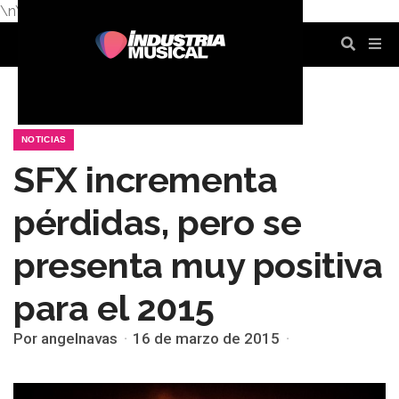
\n
\n
\n
\n
\n
\n
NOTICIAS
SFX incrementa
pérdidas, pero se
presenta muy positiva
para el 2015
Por angelnavas
16 de marzo de 2015