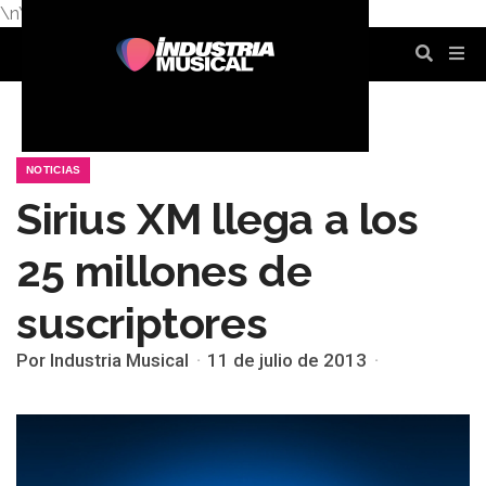
\n
\n
\n
\n
\n
\n
NOTICIAS
Sirius XM llega a los
25 millones de
suscriptores
Por Industria Musical
11 de julio de 2013