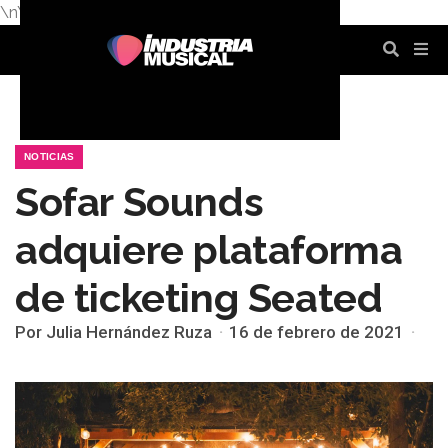
\n
\n
\n
\n
\n
\n
NOTICIAS
Sofar Sounds
adquiere plataforma
de ticketing Seated
Por Julia Hernández Ruza
16 de febrero de 2021