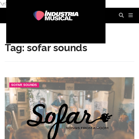
\n
\n
\n
\n
\n
\n
Tag: sofar sounds
SOFAR SOUNDS