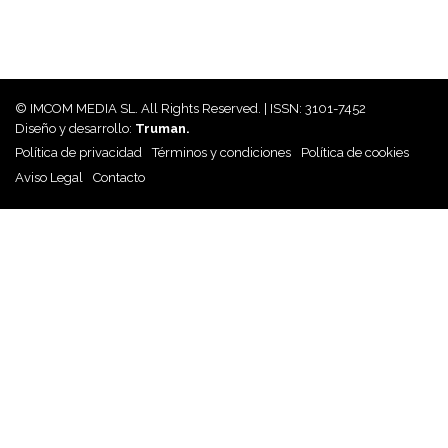
© IMCOM MEDIA SL. All Rights Reserved. | ISSN: 3101-7452
Diseño y desarrollo:
Truman.
Política de privacidad
Términos y condiciones
Política de cookies
Aviso Legal
Contacto