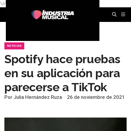
\n
\n
\n
\n
\n
\n
NOTICIAS
Spotify hace pruebas
en su aplicación para
parecerse a TikTok
Por Julia Hernández Ruza
26 de noviembre de 2021