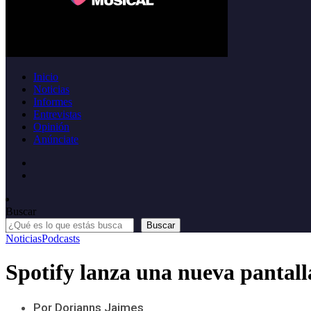
Inicio
Noticias
Informes
Entrevistas
Opinión
Anúnciate
Buscar
Buscar
Noticias
Podcasts
Spotify lanza una nueva pantalla
Por Dorianns Jaimes