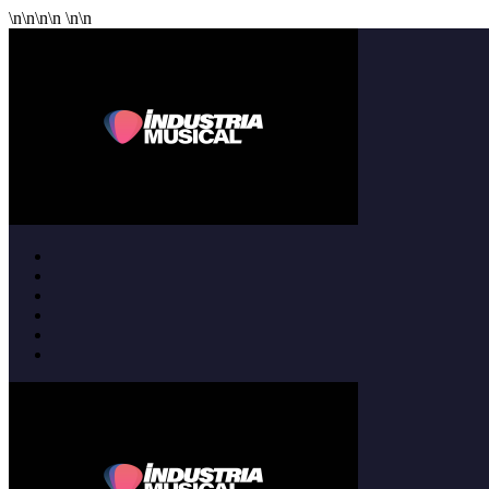
\n
\n
\n
\n
\n
\n