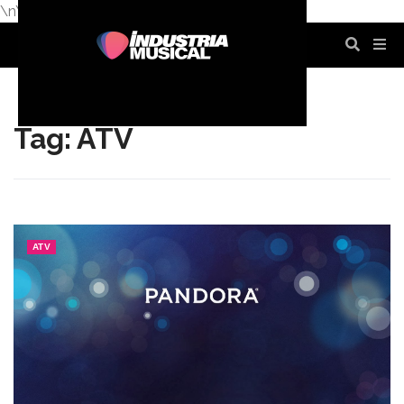
\n
\n
\n
\n
\n
\n
Tag: ATV
ATV