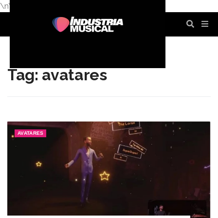
\n
\n
\n
\n
\n
\n
Tag: avatares
AVATARES