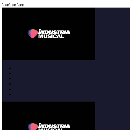
\n
\n
\n
\n
\n
\n