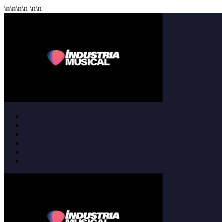
\n
\n
\n
\n
\n
\n