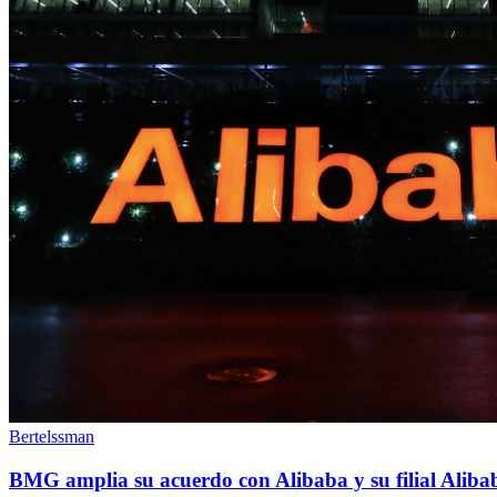
Bertelssman
BMG amplia su acuerdo con Alibaba y su filial Aliba