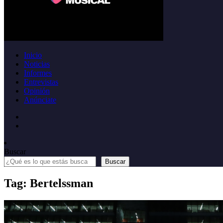
Inicio
Noticias
Informes
Entrevistas
Opinión
Anúnciate
Buscar
Buscar
Tag: Bertelssman