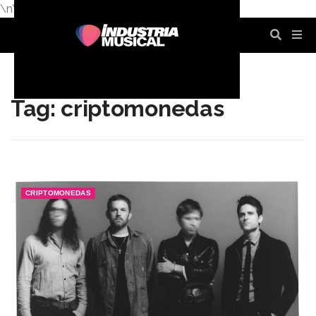
\n
\n
\n
\n
\n
\n
Tag: criptomonedas
CRIPTOMONEDAS