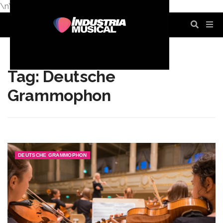
\n
\n
\n
\n
\n
\n
Tag: Deutsche
Grammophon
DEUTSCHE GRAMMOPHON