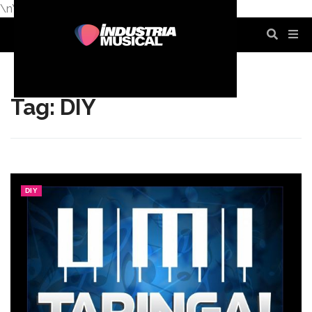
\n
\n
\n
\n
\n
\n
Tag: DIY
DIY