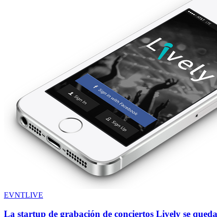
EVNTLIVE
La startup de grabación de conciertos Lively se queda