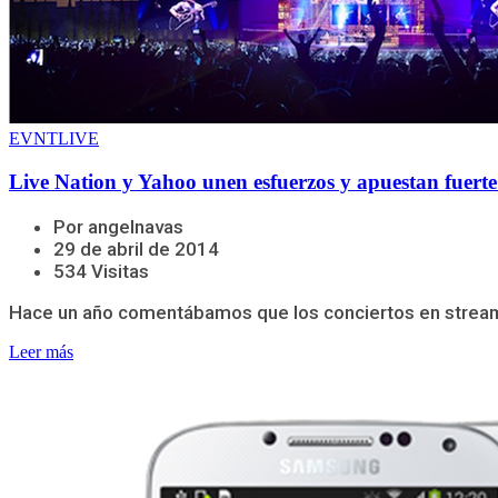
EVNTLIVE
Live Nation y Yahoo unen esfuerzos y apuestan fuerte 
Por angelnavas
29 de abril de 2014
534 Visitas
Hace un año comentábamos que los conciertos en streaming
Leer más