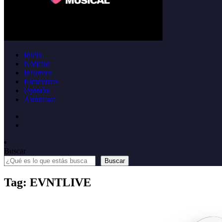
Inicio
Noticias
Informes
Entrevistas
Opinión
Anúnciate
Buscar
Buscar
Tag: EVNTLIVE