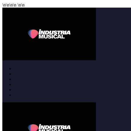
\n
\n
\n
\n
\n
\n