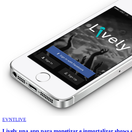
EVNTLIVE
Lively una app para monetizar e inmortalizar shows e