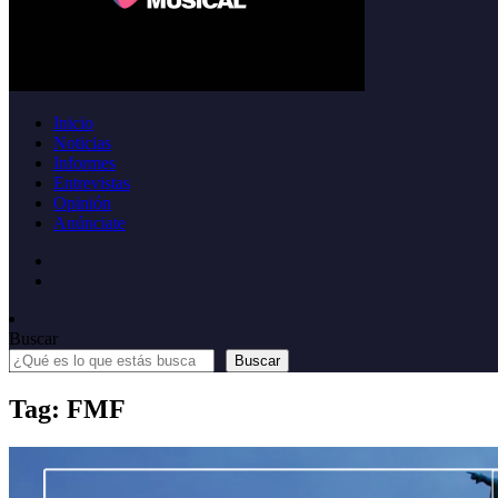
Inicio
Noticias
Informes
Entrevistas
Opinión
Anúnciate
Buscar
Buscar
Tag: FMF