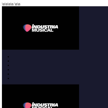
\n
\n
\n
\n
\n
\n