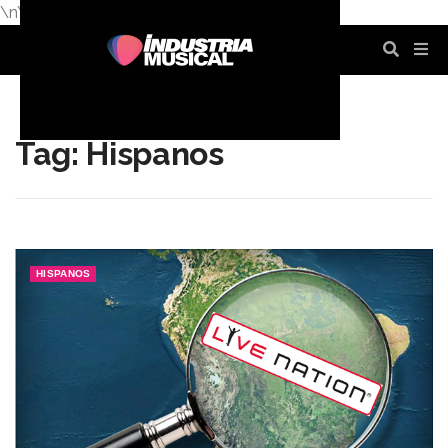
\n
\n
\n
\n
\n
\n
Tag: Hispanos
HISPANOS