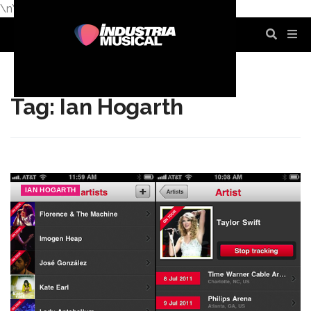
\n
\n
\n
\n
\n
\n
Tag: Ian Hogarth
IAN HOGARTH