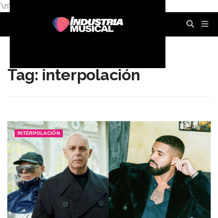
\n
\n
\n
\n
\n
\n
Tag: interpolación
INTERPOLACIÓN